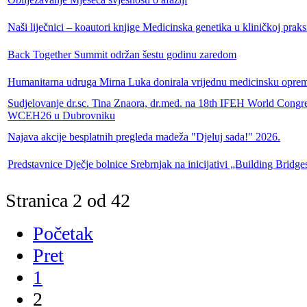
2
3
4
5
6
7
8
9
10
Sljedeće
Kraj