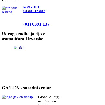
PON - UTO:
08.30 - 12.30
h
(01) 6391 137
Udruga roditelja djece
astmatičara Hrvatske
GA²LEN - suradni centar
Global Allergy
and Asthma