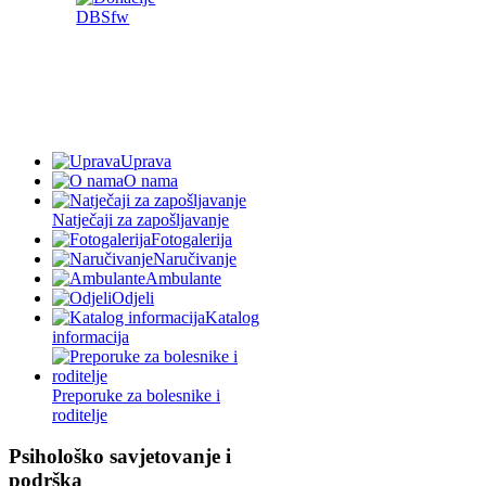
Uprava
O nama
Natječaji za zapošljavanje
Fotogalerija
Naručivanje
Ambulante
Odjeli
Katalog
informacija
Preporuke za bolesnike i
roditelje
Psihološko savjetovanje i
podrška