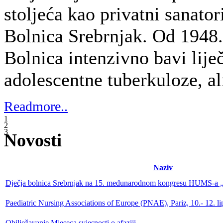
Obilježavanje Mjeseca svjesnosti o afaziji
Naši liječnici – koautori knjige Medicinska genetika u kliničkoj prak
Back Together Summit održan šestu godinu zaredom
Humanitarna udruga Mirna Luka donirala vrijednu medicinsku opremu
Sudjelovanje dr.sc. Tina Znaora, dr.med. na 18th IFEH World Congr
WCEH26 u Dubrovniku
Najava akcije besplatnih pregleda madeža "Djeluj sada!" 2026.
Predstavnice Dječje bolnice Srebrnjak na inicijativi „Building Bridg
Stranica 2 od 42
Početak
Pret
1