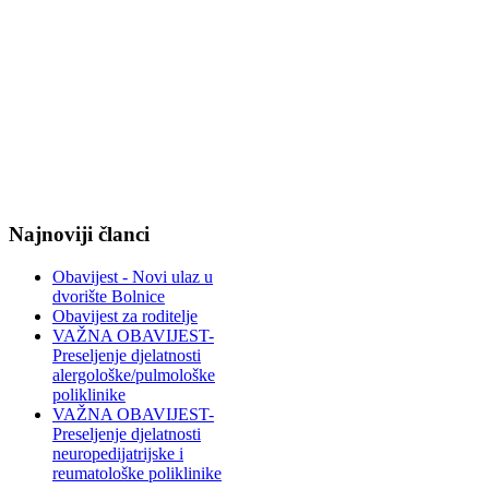
Najnoviji članci
Obavijest - Novi ulaz u
dvorište Bolnice
Obavijest za roditelje
VAŽNA OBAVIJEST-
Preseljenje djelatnosti
alergološke/pulmološke
poliklinike
VAŽNA OBAVIJEST-
Preseljenje djelatnosti
neuropedijatrijske i
reumatološke poliklinike