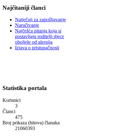
Najčitaniji članci
Natječaji za zapošljavanje
Naručivanje
Najčešća pitanja koja si
postavljaju roditelji djece
oboljele od alergija
Izjava o pristupačnosti
Statistika portala
Korisnici
3
Članci
475
Broj prikaza (hitova) članaka
21060393