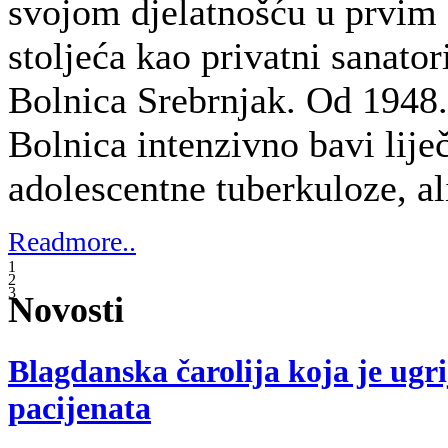
svojom djelatnošću u prvim 
stoljeća kao privatni sanato
Bolnica Srebrnjak. Od 1948.
Bolnica intenzivno bavi lije
adolescentne tuberkuloze, ali
Readmore..
1
2
3
Novosti
Blagdanska čarolija koja je ugri
pacijenata