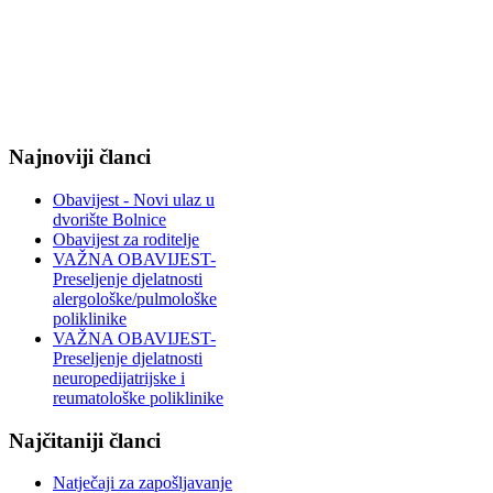
Najnoviji članci
Obavijest - Novi ulaz u
dvorište Bolnice
Obavijest za roditelje
VAŽNA OBAVIJEST-
Preseljenje djelatnosti
alergološke/pulmološke
poliklinike
VAŽNA OBAVIJEST-
Preseljenje djelatnosti
neuropedijatrijske i
reumatološke poliklinike
Najčitaniji članci
Natječaji za zapošljavanje