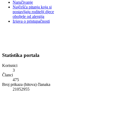
Naručivanje
Najčešća pitanja koja si
postavljaju roditelji djece
oboljele od alergija
Izjava o pristupačnosti
Statistika portala
Korisnici
3
Članci
475
Broj prikaza (hitova) članaka
21052955