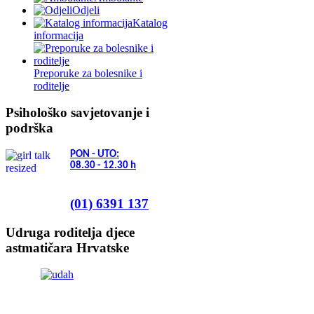
Odjeli
Katalog
informacija
Preporuke za bolesnike i
roditelje
Psihološko savjetovanje i
podrška
PON - UTO:
08.30 - 12.30
h
(01) 6391 137
Udruga roditelja djece
astmatičara Hrvatske