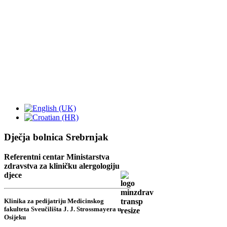
Dječja bolnica Srebrnjak
Referentni centar Ministarstva
zdravstva za kliničku alergologiju
djece
Klinika za pedijatriju Medicinskog
fakulteta Sveučilišta J. J. Strossmayera u
Osijeku