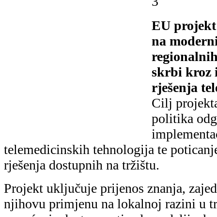
njihovu primjenu na lokalnoj razini u t
povećanje dostupnosti usluga daljinske 
starije i ovisne osobe, osobito one iz pe
dostupnih područja; široku primjenu in
alata koji omogućuju učinkovitije praće
jačanje institucionalnih kapaciteta i e
osoblja radi pružanja poboljšane i mod
skrbi.