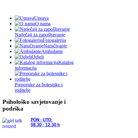
Uprava
O nama
Natječaji za zapošljavanje
Fotogalerija
Naručivanje
Ambulante
Odjeli
Katalog
informacija
Preporuke za bolesnike i
roditelje
Psihološko savjetovanje i
podrška
PON - UTO:
08.30 - 12.30
h