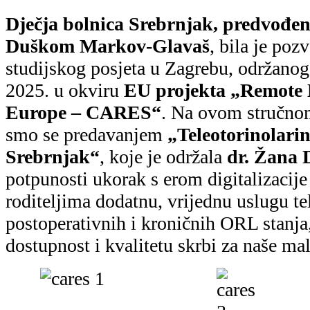
EU projek
na moderniz
regionalni
skrbi kroz 
rješenja te
Cilj projekt
politika od
implementa
telemedicinskih tehnologija te poticanj
rješenja dostupnih na tržištu.
Projekt uključuje prijenos znanja, zajed