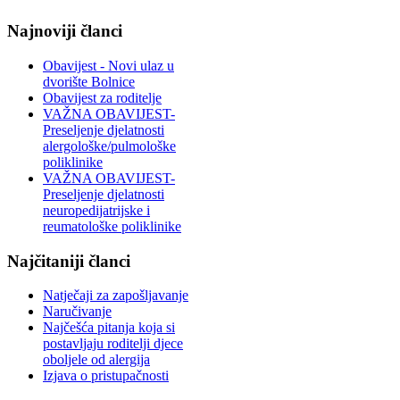
Najnoviji članci
Obavijest - Novi ulaz u
dvorište Bolnice
Obavijest za roditelje
VAŽNA OBAVIJEST-
Preseljenje djelatnosti
alergološke/pulmološke
poliklinike
VAŽNA OBAVIJEST-
Preseljenje djelatnosti
neuropedijatrijske i
reumatološke poliklinike
Najčitaniji članci
Natječaji za zapošljavanje
Naručivanje
Najčešća pitanja koja si
postavljaju roditelji djece
oboljele od alergija
Izjava o pristupačnosti