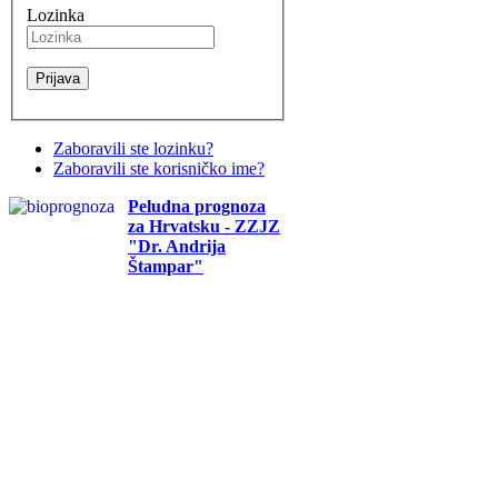
Lozinka
Zaboravili ste lozinku?
Zaboravili ste korisničko ime?
Peludna prognoza
za Hrvatsku - ZZJZ
"Dr. Andrija
Štampar"