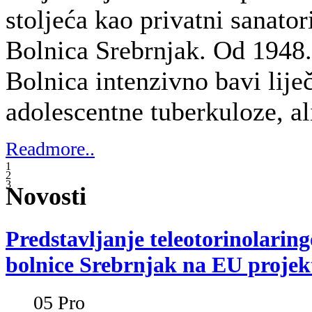
05
Pro
Dječja bolnica Srebrnjak, predvođen
Duškom Markov-Glavaš
, bila je poz
studijskog posjeta u Zagrebu, održanog
2025. u okviru
EU projekta „Remote H
Europe – CARES“
. Na ovom stručnom
smo se predavanjem
„Teleotorinolarin
Srebrnjak“
, koje je održala
dr. Žana 
potpunosti ukorak s erom digitalizacije
roditeljima dodatnu, vrijednu uslugu te
postoperativnih i kroničnih ORL stanj
dostupnost i kvalitetu skrbi za naše mal