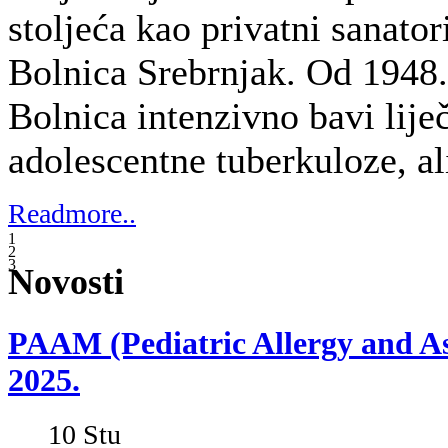
10
Stu
PAAM (Pediatric Allergy and Asthm
europski pedijatrijski kongres posvećen
se svake dvije godine održava u organ
(European Academy of Allergy and Cli
krovnog europskog društva za astmu i a
Ovaj prestižni kongres okuplja vodeće 
svijeta, a posljednjih godina sve je viš
sudionicima, budući da su u mnogim ce
bolnici važan dio multidisciplinarnog 
Na kongresu su predstavljene najnovije
dijagnostike i liječenja astme i alergi
na alergije na hranu. Adrijana Miletić G