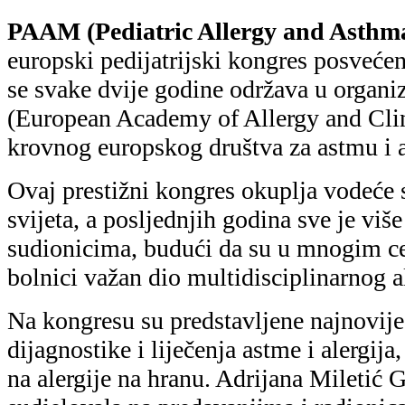
sudjelovala na predavanjima i radioni
na alergije na hranu. Stečena znanja i i
daljnje unaprjeđenje kliničke prakse u n
Ponosni smo što je Dječja bolnica Sr
kongresu predstavljena s čak tri znanst
jednim oralnim izlaganjem. Zbog aktua
izlaganja uslijedila je vrlo aktivna ras
iskustava s kolegama iz drugih europsk
Changes in IgG glycosilation are 
asthma and obesity in children
-d
biolog – oralno izlaganje
Diagnostic Value of the Basophil 
Egg White Allergen in Egg Allerg