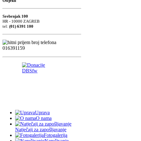
Uprava
O nama
Natječaji za zapošljavanje
Fotogalerija
Naručivanje
Ambulante
Odjeli
Katalog
informacija
Preporuke za bolesnike i
roditelje
Psihološko savjetovanje i
podrška
PON - UTO: