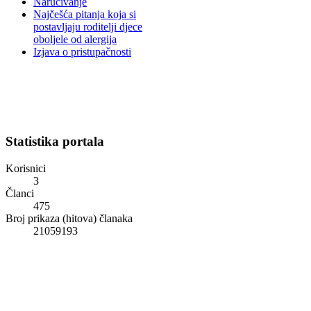
Naručivanje
Najčešća pitanja koja si
postavljaju roditelji djece
oboljele od alergija
Izjava o pristupačnosti
Statistika portala
Korisnici
3
Članci
475
Broj prikaza (hitova) članaka
21059193