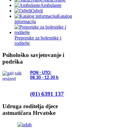
08.30 - 12.30
h
(01) 6391 137
Udruga roditelja djece
astmatičara Hrvatske
GA²LEN - suradni centar
Global Allergy
and Asthma
European
Network