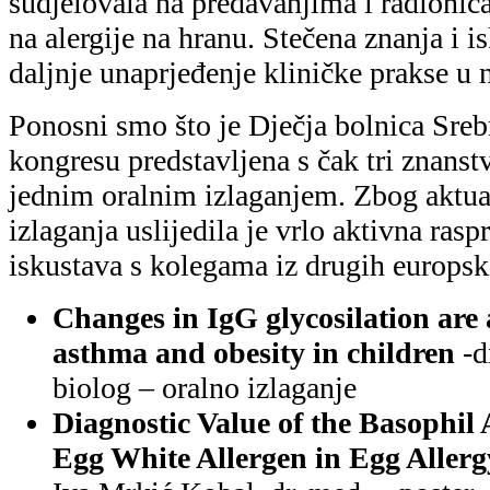
Iva Mrkić Kobal, dr. med. – poster
Autori: Iva Mrkić Kobal, Ivana Bani
Gospić, Jan Pantlik, Milan Jurić, I
Mirjana Turkalj
How effective is oral immunother
proteins in allergic children?
-Adr
mag. nutr. – poster
Autori: Adrijana Miletić Gospić, Mi
Iva Mrkić Kobal, Darija Hrnjkaš, D
Turkalj