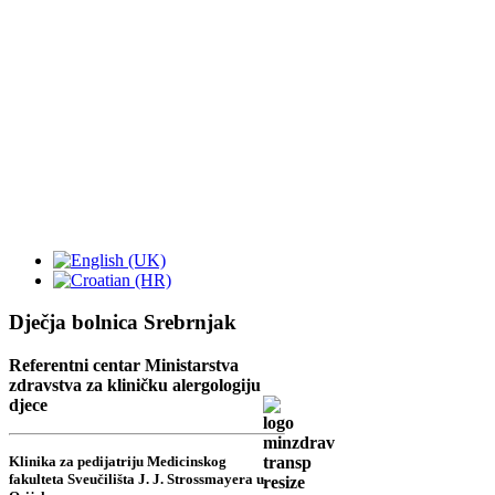
Dječja bolnica Srebrnjak
Referentni centar Ministarstva
zdravstva za kliničku alergologiju
djece
Klinika za pedijatriju Medicinskog
fakulteta Sveučilišta J. J. Strossmayera u
Osijeku
Srebrnjak 100
HR - 10000 ZAGREB
tel:
(01) 6391 100