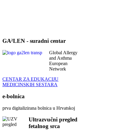
CENTAR ZA EDUKACIJU
MEDICINSKIH SESTARA
e-bolnica
prva digitalizirana bolnica u Hrvatskoj
Ultrazvučni pregled
fetalnog srca
tel.:
(01) 6391-200
zvati radnim danom
12:30-14:00
Saznajte više
Intranet
Uputa za korištenje intraneta
Prijava