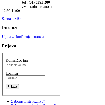
Korisničko ime
Lozinka
Zaboravili ste lozinku?
Zaboravili ste korisničko ime?
Peludna prognoza
za Hrvatsku - ZZJZ
"Dr. Andrija
Štampar"