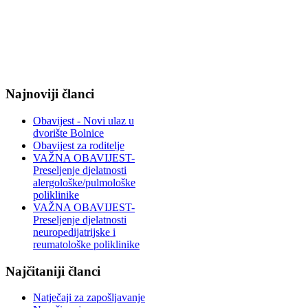
Najnoviji članci
Obavijest - Novi ulaz u
dvorište Bolnice
Obavijest za roditelje
VAŽNA OBAVIJEST-
Preseljenje djelatnosti
alergološke/pulmološke
poliklinike
VAŽNA OBAVIJEST-
Preseljenje djelatnosti
neuropedijatrijske i
reumatološke poliklinike
Najčitaniji članci
Natječaji za zapošljavanje