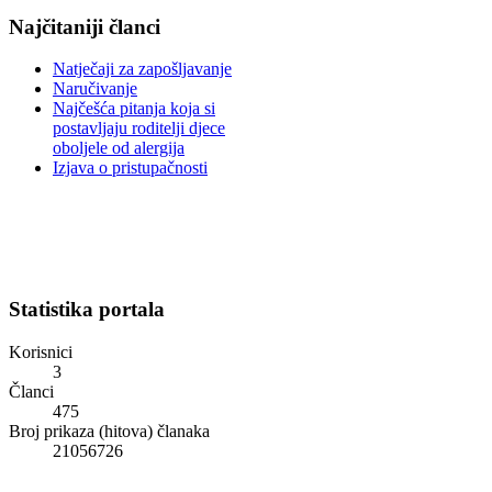
Najčitaniji članci
Natječaji za zapošljavanje
Naručivanje
Najčešća pitanja koja si
postavljaju roditelji djece
oboljele od alergija
Izjava o pristupačnosti
Statistika portala
Korisnici
3
Članci
475
Broj prikaza (hitova) članaka
21056726