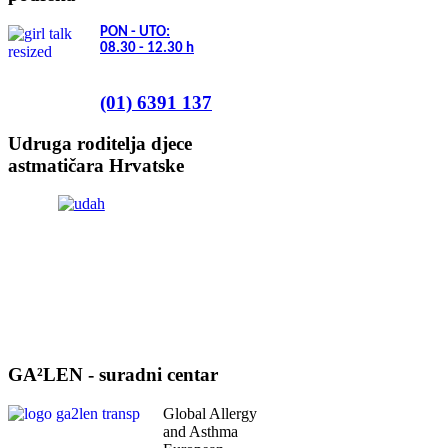
PON - UTO:
08.30 - 12.30
h
(01) 6391 137
Udruga roditelja djece
astmatičara Hrvatske
GA²LEN - suradni centar
Global Allergy
and Asthma