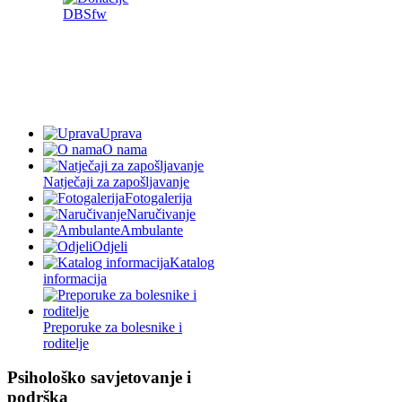
Uprava
O nama
Natječaji za zapošljavanje
Fotogalerija
Naručivanje
Ambulante
Odjeli
Katalog
informacija
Preporuke za bolesnike i
roditelje
Psihološko savjetovanje i
podrška