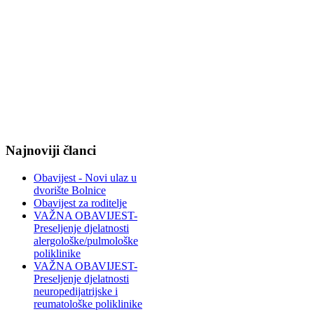
Najnoviji članci
Obavijest - Novi ulaz u
dvorište Bolnice
Obavijest za roditelje
VAŽNA OBAVIJEST-
Preseljenje djelatnosti
alergološke/pulmološke
poliklinike
VAŽNA OBAVIJEST-
Preseljenje djelatnosti
neuropedijatrijske i
reumatološke poliklinike