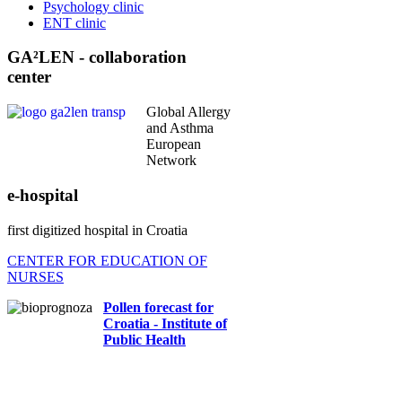
Psychology clinic
ENT clinic
GA²LEN - collaboration
center
Global Allergy
and Asthma
European
Network
e-hospital
first digitized hospital in Croatia
CENTER FOR EDUCATION OF
NURSES
Pollen forecast for
Croatia - Institute of
Public Health