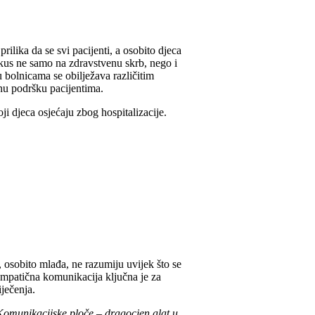
rilika da se svi pacijenti, a osobito djeca
fokus ne samo na zdravstvenu skrb, nego i
 bolnicama se obilježava različitim
enu podršku pacijentima.
ji djeca osjećaju zbog hospitalizacije.
, osobito mlađa, ne razumiju uvijek što se
empatična komunikacija ključna je za
iječenja.
Komunikacijske ploče – dragocjen alat u