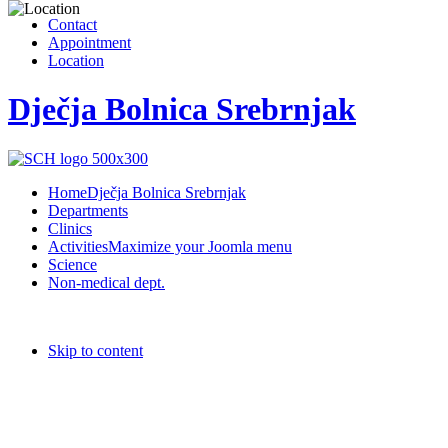
Contact
Appointment
Location
Dječja Bolnica Srebrnjak
Home
Dječja Bolnica Srebrnjak
Departments
Clinics
Activities
Maximize your Joomla menu
Science
Non-medical dept.
Skip to content