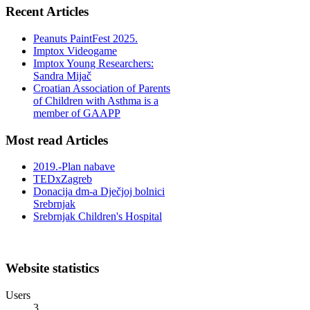
Recent Articles
Peanuts PaintFest 2025.
Imptox Videogame
Imptox Young Researchers:
Sandra Mijač
Croatian Association of Parents
of Children with Asthma is a
member of GAAPP
Most read Articles
2019.-Plan nabave
TEDxZagreb
Donacija dm-a Dječjoj bolnici
Srebrnjak
Srebrnjak Children's Hospital
Website statistics
Users
3