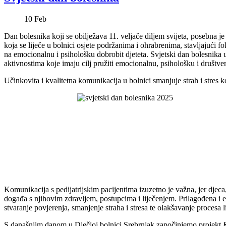
10
Feb
Dan bolesnika koji se obilježava 11. veljače diljem svijeta, posebna je p
koja se liječe u bolnici osjete podržanima i ohrabrenima, stavljajući 
na emocionalnu i psihološku dobrobit djeteta. Svjetski dan bolesnika u
aktivnostima koje imaju cilj pružiti emocionalnu, psihološku i društv
Učinkovita i kvalitetna komunikacija u bolnici smanjuje strah i stres ko
Komunikacija s pedijatrijskim pacijentima izuzetno je važna, jer djeca
događa s njihovim zdravljem, postupcima i liječenjem. Prilagođena i 
stvaranje povjerenja, smanjenje straha i stresa te olakšavanje procesa l
S današnjim danom u Dječjoj bolnici Srebrnjak započinjemo projekt