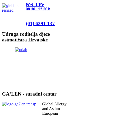
PON - UTO:
08.30 - 12.30
h
(01) 6391 137
Udruga roditelja djece
astmatičara Hrvatske
GA²LEN - suradni centar
Global Allergy
and Asthma
European