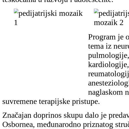
Osbornea, međunarodno priznatog stručn
humanitarca te emeritusa Sveučilišta 
„Personalized music as a tretment of p
epilepsy“.
Prof. dr. sc. Nigela Osbornea iznio je r
modeliranja glazbenog mozga“ (X- Sys
istraživačkog projekta s Dječjom bolni
povezuje glazbu, znanost i medicinu, u 
epilepsije.
Ovim je simpozijem Dječja bolnica Sr
potvrdila svoju važnu ulogu u razvoju
skrbi i stručne izvrsnosti, posebno u s
rane intervencije.