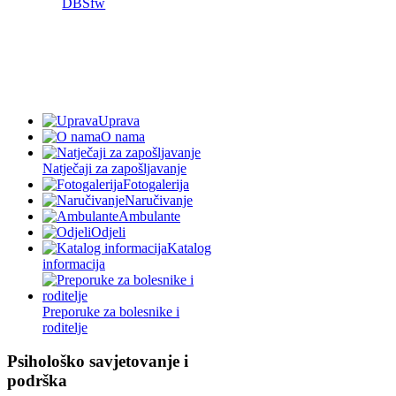
Uprava
O nama
Natječaji za zapošljavanje
Fotogalerija
Naručivanje
Ambulante
Odjeli
Katalog
informacija
Preporuke za bolesnike i
roditelje
Psihološko savjetovanje i
podrška