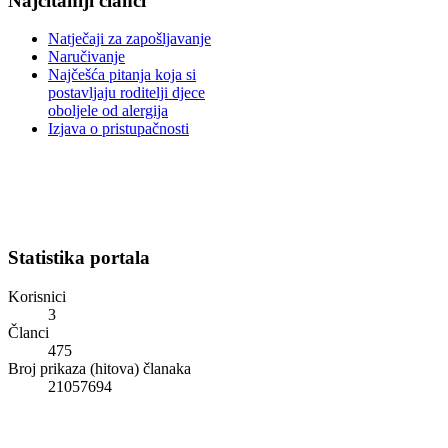
Najčitaniji članci
Natječaji za zapošljavanje
Naručivanje
Najčešća pitanja koja si
postavljaju roditelji djece
oboljele od alergija
Izjava o pristupačnosti
Statistika portala
Korisnici
3
Članci
475
Broj prikaza (hitova) članaka
21057694