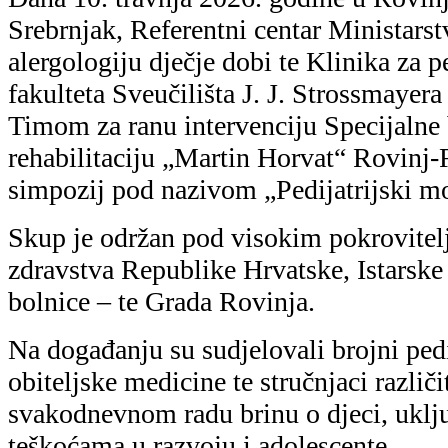
teškoćama u razvoju i adolescente.
Program je o
tema iz neuro
pulmologije,
kardiologije,
reumatologij
anesteziologi
naglaskom na
suvremene terapijske pristupe.
Značajan doprinos skupu dalo je predava