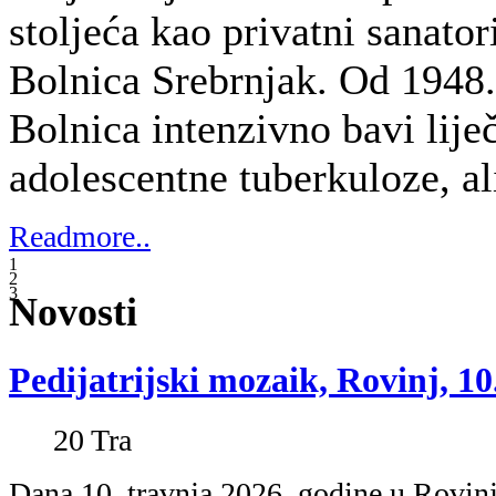
Dana 10. travnja 2026. godine u Rovinj
Srebrnjak, Referentni centar Ministarst
alergologiju dječje dobi te Klinika za 
fakulteta Sveučilišta J. J. Strossmayera
Timom za ranu intervenciju Specijalne 
rehabilitaciju „Martin Horvat“ Rovinj-
simpozij pod nazivom „Pedijatrijski m
Skup je održan pod visokim pokrovitel
zdravstva Republike Hrvatske, Istarske
bolnice – te Grada Rovinja.
Na događanju su sudjelovali brojni pedij
obiteljske medicine te stručnjaci različi
svakodnevnom radu brinu o djeci, uklju