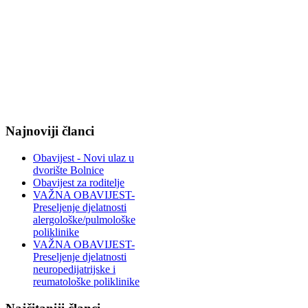
Najnoviji članci
Obavijest - Novi ulaz u
dvorište Bolnice
Obavijest za roditelje
VAŽNA OBAVIJEST-
Preseljenje djelatnosti
alergološke/pulmološke
poliklinike
VAŽNA OBAVIJEST-
Preseljenje djelatnosti
neuropedijatrijske i
reumatološke poliklinike